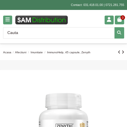
Contact:
031.418.01.00
|
0721.281.755
0
Acasa
Afectiuni
Imunitate
ImmunoHelp, 45 capsule, Zenyth