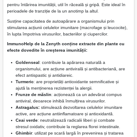
pentru întărirea imunității, util în răceală și gripă. Este ideal în
perioadele de tranziție de la un anotimp la altul.
Susține capacitatea de autoapărare a organismului prin
stimularea acțiunii celulelor imunitare (macrofage și leucocite),
în lupta împotriva virusurilor, bacteriilor și ciupercilor.
ImmunoHelp de la Zenyth conține extracte din plante cu
efecte dovedite în creșterea imunității:
Goldenseal
: contribuie la apărarea naturală a
organismului, are acțiune antivirală și antibacteriană, are
efect antispastic și antidiareic.
Turmeric
: are proprietăți antioxidante semnificative și
ajută la menținerea rezistenței la alergii.
Frunze de măslin
: acționează ca un adevărat compus
antiviral, deoarece inhibă înmulțirea virusurilor.
Astragalus:
stimulează dezvoltarea celulelor imunitare
active, are acțiune antiinflamatoare și antioxidantă.
Ceai verde
: neutralizează radicalii liberi și combate
stresul oxidativ, contribuie la reglarea florei intestinale.
Ghimbir
: utilizat pe scară largă în prevenirea și tratarea