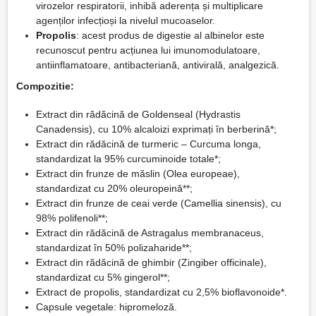
virozelor respiratorii, inhibă aderența și multiplicare
agenților infecțioși la nivelul mucoaselor.
Propolis
: acest produs de digestie al albinelor este
recunoscut pentru acțiunea lui imunomodulatoare,
antiinflamatoare, antibacteriană, antivirală, analgezică.
Compozitie:
Extract din rădăcină de Goldenseal (Hydrastis
Canadensis), cu 10% alcaloizi exprimați în berberină*;
Extract din rădăcină de turmeric – Curcuma longa,
standardizat la 95% curcuminoide totale*;
Extract din frunze de măslin (Olea europeae),
standardizat cu 20% oleuropeină**;
Extract din frunze de ceai verde (Camellia sinensis), cu
98% polifenoli**;
Extract din rădăcină de Astragalus membranaceus,
standardizat în 50% polizaharide**;
Extract din rădăcină de ghimbir (Zingiber officinale),
standardizat cu 5% gingerol**;
Extract de propolis, standardizat cu 2,5% bioflavonoide*.
Capsule vegetale: hipromeloză.