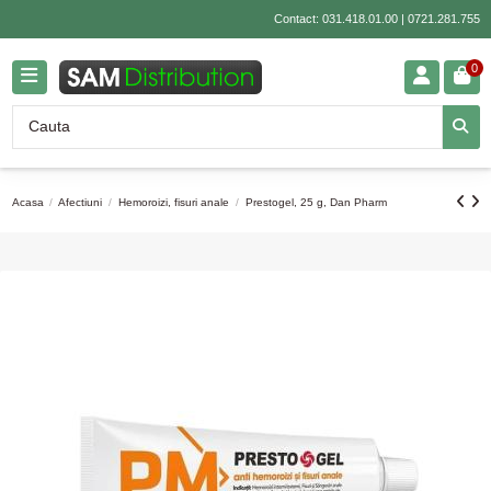
Contact:
031.418.01.00
|
0721.281.755
0
Acasa
Afectiuni
Hemoroizi, fisuri anale
Prestogel, 25 g, Dan Pharm