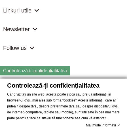
Linkuri utile
Newsletter
Follow us
Controlează-ți confidențialitatea
Controlează-ți confidențialitatea
Copyright
2026 samdistribution.ro - Magazin online cu Produse
Naturiste & BIO
Când vizitați un site web, acesta poate stoca sau prelua informații în
browser-ul dvs., mai ales sub forma "cookies". Aceste informații, care ar
SAM DISTRIBUTION S.R.L.
- Cod fiscal: RO14935035, Registrul
putea fi despre dvs., despre preferințele dvs. sau despre dispozitivul dvs.
Comertului: J40/10004/2002, Adresa: Str. Dimieni, nr. 7, Bucuresti,
de internet (computere, tablete sau mobile), sunt utilizate în cea mai mare
sector 5.
parte pentru a face ca site-ul să funcționeze așa cum vă așteptați.
Mai multe informatii