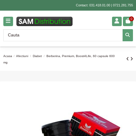
Contact:
031.418.01.00
|
0721.281.755
0
Acasa
Afectiuni
Diabet
Berberina, Premium, Boost4Life, 60 capsule 600
mg