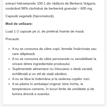
extract hidroetanolic 100:1 din rădăcini de Berberis Vulgaris,
conținând 98% clorhidrat de berberină granulat – 600 mg.
Capsulă vegetală (hipromeloză).
Mod de utilizare:
Luați 1-2 capsule pe zi, de preferat înainte de masă.
Precautii:
A nu se consuma de către copii, femeile însărcinate sau
care alăptează.
A nu se consuma de către persoanele cu sensibilitate la
oricare dintre ingredientele produsului.
Suplimentele alimentare nu înlocuiesc o dietă variată,
echilibrată și un stil de viață sănătos.
A nu se lăsa la îndemâna și la vederea copiilor mici.
A se păstra în ambalajul original, bine închis, la
temperatura camerei, în locuri ferite de umiditate și de
lumina directă a soarelui.