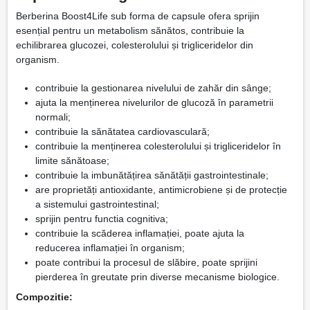
Berberina Boost4Life sub forma de capsule ofera sprijin
esențial pentru un metabolism sănătos, contribuie la
echilibrarea glucozei, colesterolului și trigliceridelor din
organism.
contribuie la gestionarea nivelului de zahăr din sânge;
ajuta la menținerea nivelurilor de glucoză în parametrii
normali;
contribuie la sănătatea cardiovasculară;
contribuie la menținerea colesterolului și trigliceridelor în
limite sănătoase;
contribuie la imbunătățirea sănătății gastrointestinale;
are proprietăți antioxidante, antimicrobiene și de protecție
a sistemului gastrointestinal;
sprijin pentru functia cognitiva;
contribuie la scăderea inflamației, poate ajuta la
reducerea inflamației în organism;
poate contribui la procesul de slăbire, poate sprijini
pierderea în greutate prin diverse mecanisme biologice.
Compozitie: