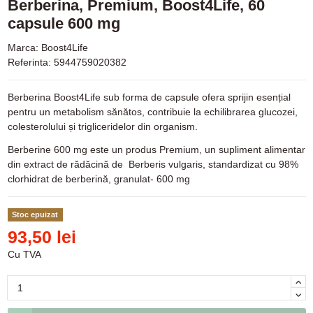
Berberina, Premium, Boost4Life, 60
capsule 600 mg
Marca:
Boost4Life
Referinta:
5944759020382
Berberina Boost4Life sub forma de capsule ofera sprijin esențial
pentru un metabolism sănătos, contribuie la echilibrarea glucozei,
colesterolului și trigliceridelor din organism.
Berberine 600 mg este un produs Premium, un supliment alimentar
din extract de rădăcină de Berberis vulgaris, standardizat cu 98%
clorhidrat de berberină, granulat- 600 mg
Stoc epuizat
93,50 lei
Cu TVA