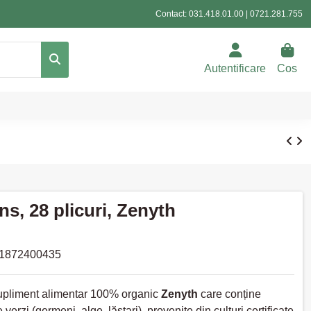
Contact:
031.418.01.00
|
0721.281.755
Autentificare
Cos
s, 28 plicuri, Zenyth
1872400435
supliment alimentar 100% organic
Zenyth
care conține
verzi (germeni, alge, lăstari), provenite din culturi certificate