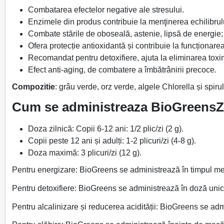
Combatarea efectelor negative ale stresului.
Enzimele din produs contribuie la menţinerea echilibrul
Combate stările de oboseală, astenie, lipsă de energie;
Ofera protecție antioxidantă și contribuie la funcționare
Recomandat pentru detoxifiere, ajuta la eliminarea toxin
Efect anti-aging, de combatere a îmbătrânirii precoce.
Compozitie
: grâu verde, orz verde, algele Chlorella și spir
Cum se administreaza BioGreens
Doza zilnică: Copii 6-12 ani: 1/2 plic/zi (2 g).
Copii peste 12 ani și adulți: 1-2 plicuri/zi (4-8 g).
Doza maximă: 3 plicuri/zi (12 g).
Pentru energizare: BioGreens se administrează în timpul me
Pentru detoxifiere: BioGreens se administrează în doză unic
Pentru alcalinizare și reducerea acidității: BioGreens se a