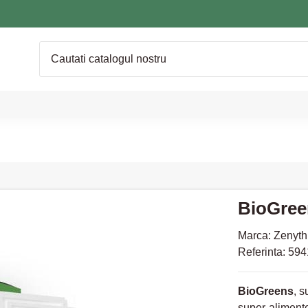
BioGreen
Marca:
Zenyth
Referinta:
594
BioGreens
, 
super-alimente 