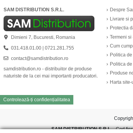
SAM DISTRIBUTION S.R.L.
Despre Sam
Livrare si p
Protectia 
Termeni si 
Dimieni 7, Bucuresti, Romania
Cum cump
031.418.01.00
|
0721.281.755
Politica de
contact@samdistribution.ro
Politica de
samdistribution.ro - distribuitor de produse
Produse n
naturiste de la cei mai importanti producatori.
Harta site-
Controlează-ți confidențialitatea
Copyrig
SAM DISTRIBUTION S.R.L.
- Cod fisc