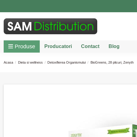
Produse
Producatori
Contact
Blog
Acasa
Dieta si wellness
Detoxifierea Organismului
BioGreens, 28 plicuri, Zenyth