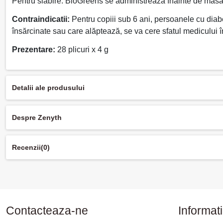
Pentru slăbire: BioGreens se administrează înainte de masă,
Contraindicatii:
Pentru copiii sub 6 ani, persoanele cu diabet
însărcinate sau care alăptează, se va cere sfatul medicului în
Prezentare:
28 plicuri x 4 g
Detalii ale produsului
Despre Zenyth
Recenzii
(0)
Contacteaza-ne
Informati