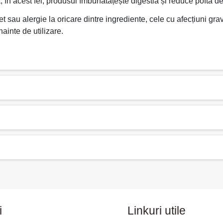
 în acest fel, produsul îmbunătățește digestia și reduce pofta 
 sau alergie la oricare dintre ingrediente, cele cu afecțiuni grav
ainte de utilizare.
i
Linkuri utile