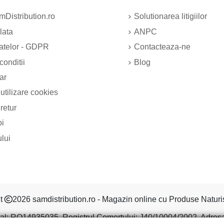
Distribution.ro
Solutionarea litigiilor
lata
ANPC
datelor - GDPR
Contacteaza-ne
conditii
Blog
ar
 utilizare cookies
 retur
oi
ului
ht
2026 samdistribution.ro - Magazin online cu Produse Naturi
al: RO14935035, Registrul Comertului: J40/10004/2002, Adresa: S