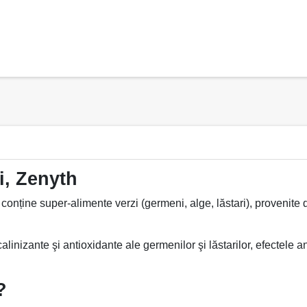
i, Zenyth
conține super-alimente verzi (germeni, alge, lăstari), provenite d
linizante şi antioxidante ale germenilor şi lăstarilor, efectele an
?