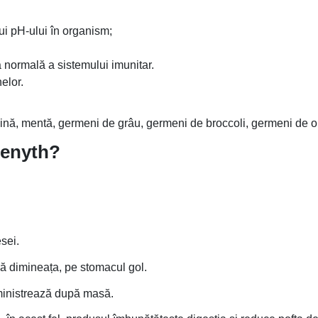
ui pH-ului în organism;
a normală a sistemului imunitar.
elor.
ulină, mentă, germeni de grâu, germeni de broccoli, germeni de or
Zenyth?
sei.
ă dimineața, pe stomacul gol.
dministrează după masă.