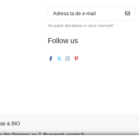
Va puteti dezabona in orice moment!
Follow us
ste & BIO
tr. Dimieni, nr. 7, Bucuresti, sector 5.