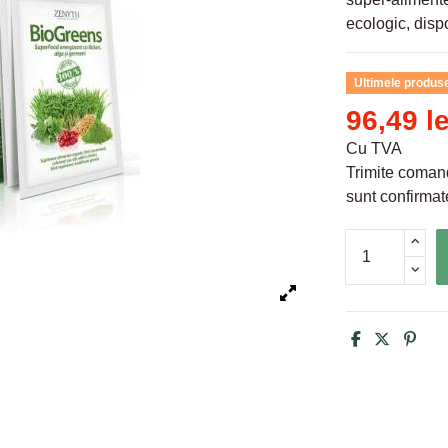
ecologic, disp
Ultimele produse
96,49 le
Cu TVA
Trimite comand
sunt confirmate