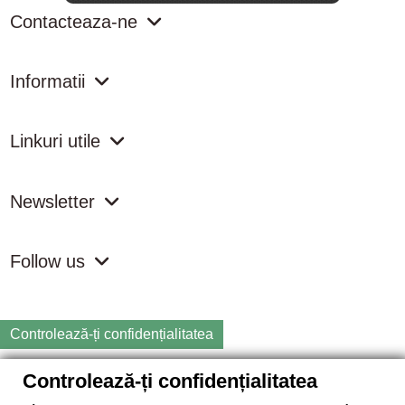
Contacteaza-ne
Informatii
Linkuri utile
Newsletter
Follow us
Controlează-ți confidențialitatea
Controlează-ți confidențialitatea
Copyright
2026 samdistribution.ro - Magazin online cu Produse
Naturiste & BIO