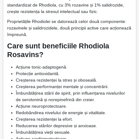
standardizat de Rhodiola, cu 3% rozavine și 1% salidrozide,
crește rezistența la stresul intelectual sau fizic.
Proprietățile Rhodiolei se datorează celor două componente:
rozavinele și salidrozidele, două principii active care acționează
împreună.
Care sunt beneficiile Rhodiola
Rosavins?
Acțiune tonic-adaptogenă.
Protecție antioxidantă.
Creșterea rezistenței la stres și oboseală.
Creșterea performanței mentale și concentrării.
Îmbunătățirea stării de spirit, prin influențarea nivelurilor
de serotonină și norepinefrină din creier.
Acțiune neuroprotectoare.
Redobândirea nivelului de energie și vitalitate.
Creșterea rezistenței la efort.
Reducerea stărilor depresive și anxioase.
Îmbunătățirea vieții sexuale.
Acțiune cardioprotectoare.