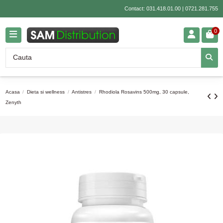
Contact:
031.418.01.00
|
0721.281.755
0
Acasa
Dieta si wellness
Antistres
Rhodiola Rosavins 500mg, 30 capsule,
Zenyth