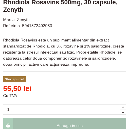
Rhodiola Rosavins 500mg, 30 capsule,
Zenyth
Marca:
Zenyth
Referinta:
5941872402033
Rhodiola Rosavins este un supliment alimentar din extract
standardizat de Rhodiola, cu 3% rozavine și 1% salidrozide, crește
rezistența la stresul intelectual sau fizic. Proprietățile Rhodiolei se
datorează celor două componente: rozavinele și salidrozidele,
două principii active care acționează împreună.
Stoc epuizat
55,50 lei
Cu TVA
Adauga in cos