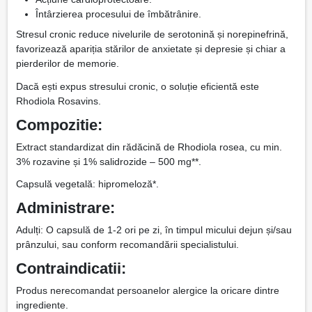
Întârzierea procesului de îmbătrânire.
Stresul cronic reduce nivelurile de serotonină și norepinefrină,
favorizează apariția stărilor de anxietate și depresie și chiar a
pierderilor de memorie.
Dacă ești expus stresului cronic, o soluție eficientă este
Rhodiola Rosavins.
Compozitie:
Extract standardizat din rădăcină de Rhodiola rosea, cu min.
3% rozavine și 1% salidrozide – 500 mg**.
Capsulă vegetală: hipromeloză*.
Administrare:
Adulți: O capsulă de 1-2 ori pe zi, în timpul micului dejun și/sau
prânzului, sau conform recomandării specialistului.
Contraindicatii:
Produs nerecomandat persoanelor alergice la oricare dintre
ingrediente.