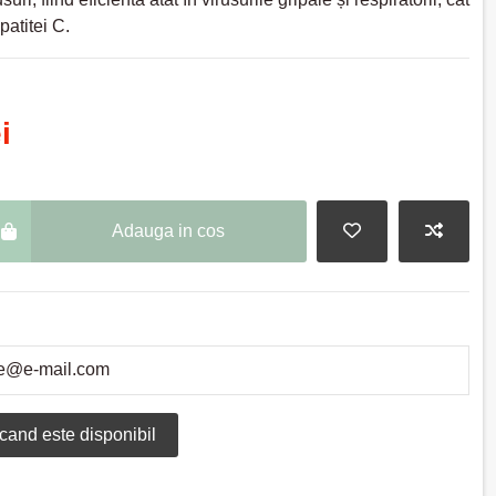
patitei C.
i
Adauga in cos