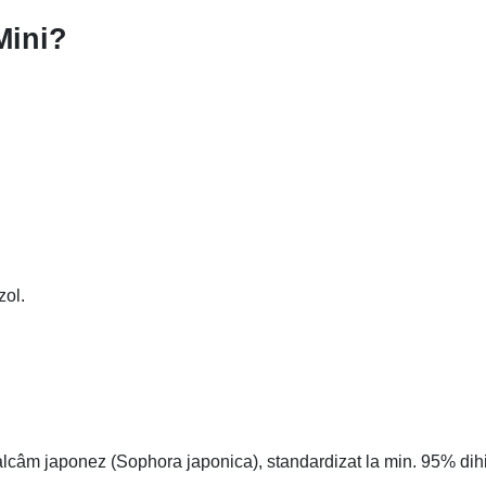
Mini?
zol.
 salcâm japonez (Sophora japonica), standardizat la min. 95% dih