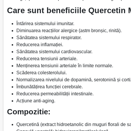
Care sunt beneficiile Quercetin 
Întărirea sistemului imunitar.
Diminuarea reacțiilor alergice (astm bronșic, rinită).
Sănătatea sistemului respirator.
Reducerea inflamației.
Sănătatea sistemului cardiovascular.
Reducerea tensiunii arteriale.
Menținerea tensiunii arteriale în limite normale.
Scăderea colesterolului.
Normalizarea nivelului de dopamină, serotonină și corti
Îmbunătățirea funcției cerebrale.
Reducerea permeabilității intestinale.
Acțiune anti-aging.
Compozitie:
Quercetină (extract hidroetanolic din muguri florali de