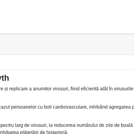
yth
 replicare a anumitor virusuri, fiind eficientă atât în virusurile gr
 cazul persoanelor cu boli cardiovasculare, inhibând agregarea 
 spectru larg de virusuri, la reducerea numărului de zile de boală ș
inhibarea eliberării de histamină.