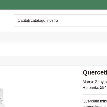
Querceti
Marca:
Zenyth
Referinta:
594
Quercetin mini
a anumitor virus