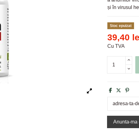
și în virusul he
Stoc epuizat
39,40 le
Cu TVA