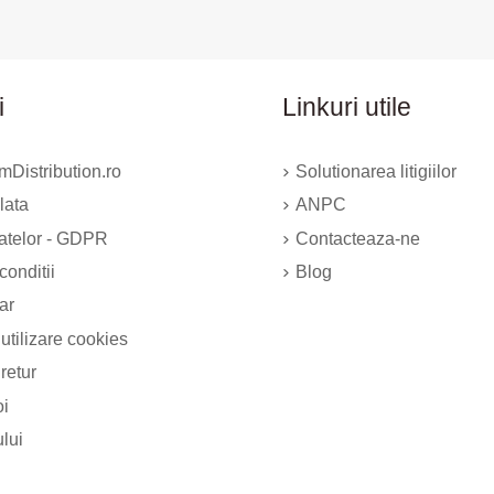
i
Linkuri utile
Distribution.ro
Solutionarea litigiilor
lata
ANPC
datelor - GDPR
Contacteaza-ne
conditii
Blog
ar
 utilizare cookies
 retur
oi
ului