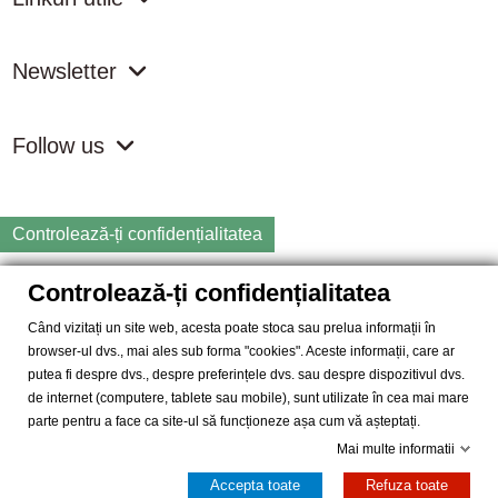
Newsletter
Follow us
Controlează-ți confidențialitatea
Controlează-ți confidențialitatea
Copyright
2026 samdistribution.ro - Magazin online cu Produse
Naturiste & BIO
Când vizitați un site web, acesta poate stoca sau prelua informații în
browser-ul dvs., mai ales sub forma "cookies". Aceste informații, care ar
SAM DISTRIBUTION S.R.L.
- Cod fiscal: RO14935035, Registrul
putea fi despre dvs., despre preferințele dvs. sau despre dispozitivul dvs.
Comertului: J40/10004/2002, Adresa: Str. Dimieni, nr. 7, Bucuresti,
de internet (computere, tablete sau mobile), sunt utilizate în cea mai mare
sector 5.
parte pentru a face ca site-ul să funcționeze așa cum vă așteptați.
Mai multe informatii
Accepta toate
Refuza toate