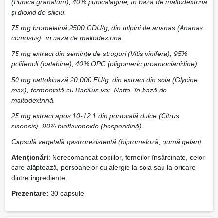
(Punica granatum), 40% punicalagine, în bază de maltodextrină
și dioxid de siliciu.
75 mg bromelaină 2500 GDU/g, din tulpini de ananas (Ananas
comosus), în bază de maltodextrină.
75 mg extract din semințe de struguri (Vitis vinifera), 95%
polifenoli (catehine), 40% OPC (oligomeric proantocianidine).
50 mg nattokinază 20.000 FU/g, din extract din soia (Glycine
max), fermentată cu Bacillus var. Natto, în bază de
maltodextrină.
25 mg extract apos 10-12:1 din portocală dulce (Citrus
sinensis), 90% bioflavonoide (hesperidină).
Capsulă vegetală gastrorezistentă (hipromeloză, gumă gelan).
Atenționări
: Nerecomandat copiilor, femeilor însărcinate, celor
care alăptează, persoanelor cu alergie la soia sau la oricare
dintre ingrediente.
Prezentare:
30 capsule