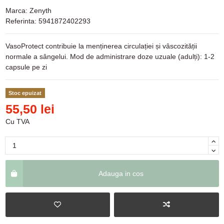
Marca:
Zenyth
Referinta:
5941872402293
VasoProtect contribuie la menținerea circulației și vâscozității
normale a sângelui. Mod de administrare doze uzuale (adulți): 1-2
capsule pe zi
Stoc epuizat
55,50 lei
Cu TVA
Adauga in cos