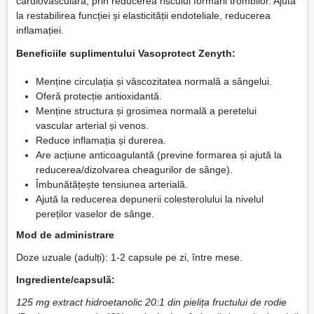
cardiovasculară, prin reducerea riscului formării trombilor. Ajuta
la restabilirea funcției și elasticității endoteliale, reducerea
inflamației.
Beneficiile suplimentului Vasoprotect Zenyth:
Menține circulația și vâscozitatea normală a sângelui.
Oferă protecție antioxidantă.
Menține structura și grosimea normală a peretelui
vascular arterial și venos.
Reduce inflamația și durerea.
Are acțiune anticoagulantă (previne formarea și ajută la
reducerea/dizolvarea cheagurilor de sânge).
Îmbunătățește tensiunea arterială.
Ajută la reducerea depunerii colesterolului la nivelul
pereților vaselor de sânge.
Mod de administrare
Doze uzuale (adulți): 1-2 capsule pe zi, între mese.
Ingrediente/capsulă:
125 mg extract hidroetanolic 20:1 din pielița fructului de rodie