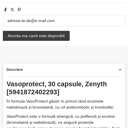
Descriere
Vasoprotect, 30 capsule, Zenyth
[5941872402293]
În formula VasoProtect găsim în primul rând enzimele
nattokinază și bromelaină, cu rol antitrombotic și trombolitic.
VasoProtect este o formulă sinergică, cu polifenoli și enzime
(bromelaină și nattokinază), ce asigură protecție