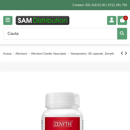
Contact:
031.418.01.00
|
0721.281.755
0
Acasa
Afectiuni
Afectiuni Cardio Vasculare
Vasoprotect, 30 capsule, Zenyth