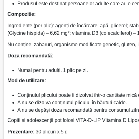
Produsul este destinat persoanelor adulte care au o cere
Compozitie:
Ingrediente (per plic): agenți de încărcare: apă, glicerol; sta
(Glycine hispida) – 6,62 mg*; vitamina D3 (colecalciferol) 
Nu conține: zaharuri, organisme modificate genetic, gluten, 
Doza recomandată:
Numai pentru adulți. 1 plic pe zi.
Mod de utilizare:
Conținutul plicului poate fi dizolvat într-o cantitate mic
A nu se dizolva conținutul plicului în băuturi calde.
A nu se depăși doza recomandată pentru consumul ziln
Copiii și adolescenții pot folosi VITA-D-LIP Vitamina D Lip
Prezentare:
30 plicuri x 5 g