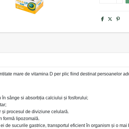
tate mare de vitamina D per plic fiind destinat persoanelor adu
în sânge si absorbția calciului și fosforului;
tar;
r și procesul de diviziune celulară.
n formă lipozomală.
ei de sucurile gastrice, transportul eficient în organism și o ma