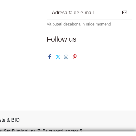
Va puteti dezabona in orice moment!
Follow us
ste & BIO
tr. Dimieni, nr. 7, Bucuresti, sector 5.