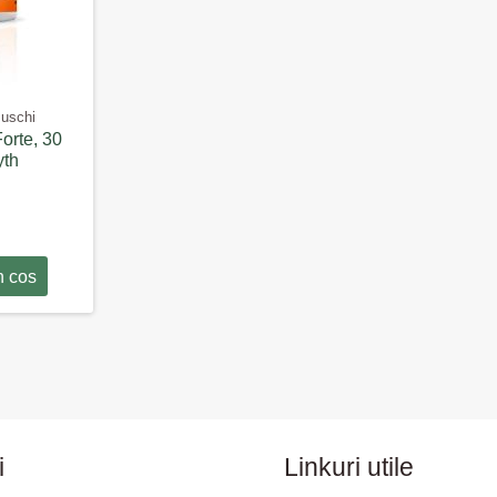
Muschi
orte, 30
yth
n cos
i
Linkuri utile