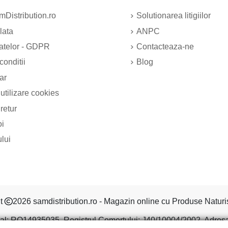
Distribution.ro
Solutionarea litigiilor
lata
ANPC
datelor - GDPR
Contacteaza-ne
conditii
Blog
ar
 utilizare cookies
 retur
oi
ului
ht
2026 samdistribution.ro - Magazin online cu Produse Naturi
al: RO14935035, Registrul Comertului: J40/10004/2002, Adresa: S