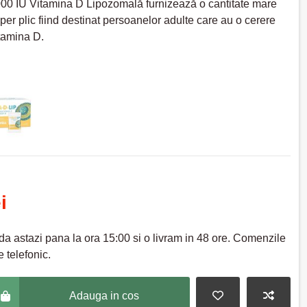
00 IU Vitamina D Lipozomală furnizează o cantitate mare
per plic fiind destinat persoanelor adulte care au o cerere
tamina D.
i
a astazi pana la ora 15:00 si o livram in 48 ore. Comenzile
 telefonic.
Adauga in cos