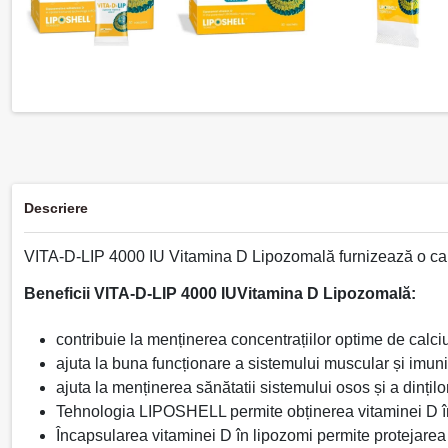
Descriere
VITA-D-LIP 4000 IU Vitamina D Lipozomală furnizează o canti
Beneficii VITA-D-LIP
4000 IU
Vitamina D Lipozomală:
contribuie la menținerea concentrațiilor optime de calciu 
ajuta la buna funcționare a sistemului muscular și imuni
ajuta la menținerea sănătatii sistemului osos și a dințilo
Tehnologia LIPOSHELL permite obținerea vitaminei D î
Încapsularea vitaminei D în lipozomi permite protejarea 