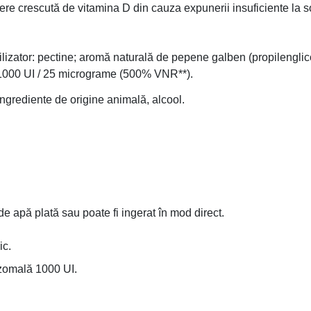
re crescută de vitamina D din cauza expunerii insuficiente la so
bilizator: pectine; aromă naturală de pepene galben (propilenglico
– 1000 UI / 25 micrograme (500% VNR**).
ingrediente de origine animală, alcool.
ă de apă plată sau poate fi ingerat în mod direct.
ic.
ozomală 1000 UI.