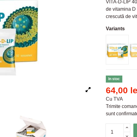
VITA-D-LIP 40
de vitamina D 
crescută de vi
Variants
In stoc
64,00 le
Cu TVA
Trimite comand
sunt confirmate