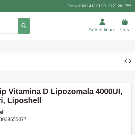
Contact:
031.418.01.00
|
0721.281.755
Autentificare
Cos
ip Vitamina D Lipozomala 4000UI,
ri, Liposhell
ell
3938555077