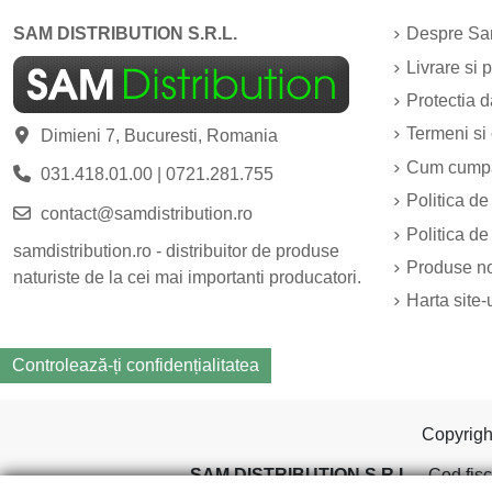
SAM DISTRIBUTION S.R.L.
Despre Sam
Livrare si p
Protectia 
Termeni si 
Dimieni 7, Bucuresti, Romania
Cum cump
031.418.01.00
|
0721.281.755
Politica de
contact@samdistribution.ro
Politica de
samdistribution.ro - distribuitor de produse
Produse n
naturiste de la cei mai importanti producatori.
Harta site-
Controlează-ți confidențialitatea
Copyrig
SAM DISTRIBUTION S.R.L.
- Cod fisc