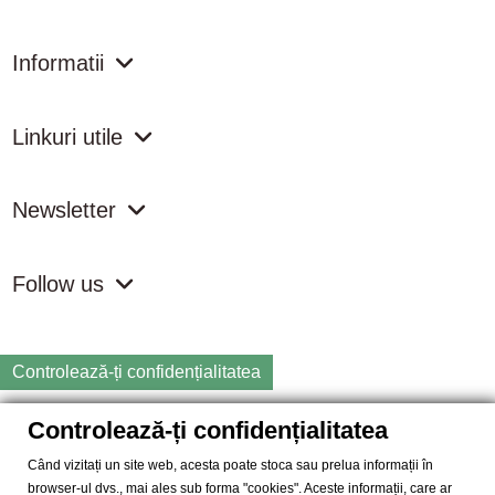
Informatii
Linkuri utile
Newsletter
Follow us
Controlează-ți confidențialitatea
Controlează-ți confidențialitatea
Copyright
2026 samdistribution.ro - Magazin online cu Produse
Naturiste & BIO
Când vizitați un site web, acesta poate stoca sau prelua informații în
browser-ul dvs., mai ales sub forma "cookies". Aceste informații, care ar
SAM DISTRIBUTION S.R.L.
- Cod fiscal: RO14935035, Registrul