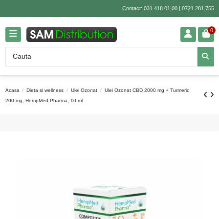
Contact:
031.418.01.00
|
0721.281.755
0
Acasa
Dieta si wellness
Ulei Ozonat
Ulei Ozonat CBD 2000 mg + Turmeric
200 mg, HempMed Pharma, 10 ml