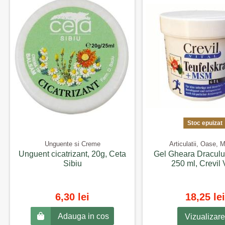
Stoc epuizat
Unguente si Creme
Articulatii, Oase, 
Unguent cicatrizant, 20g, Ceta
Gel Gheara Draculu
Sibiu
250 ml, Crevil 
6,30 lei
18,25 lei
Adauga in cos
Vizualizare