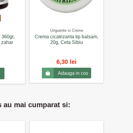
Unguente si Creme
 360gr,
Crema cicatrizanta tip balsam,
a zahar
20g, Ceta Sibiu
6,30 lei
Adauga in cos
s au mai cumparat si: