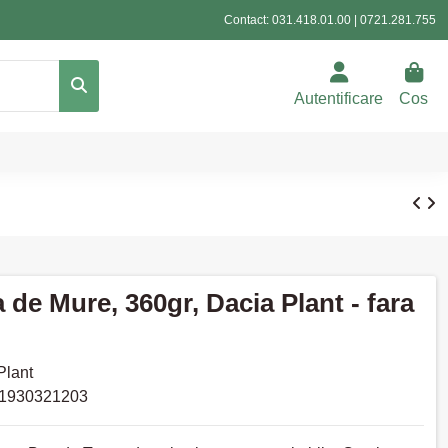
Contact:
031.418.01.00
|
0721.281.755
Autentificare
Cos
 de Mure, 360gr, Dacia Plant - fara
Plant
1930321203