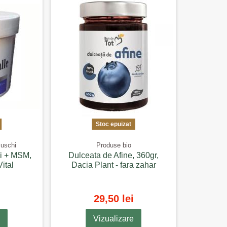
Stoc epuizat
Muschi
Produse bio
i + MSM,
Dulceata de Afine, 360gr,
Vital
Dacia Plant - fara zahar
29,50 lei
Vizualizare