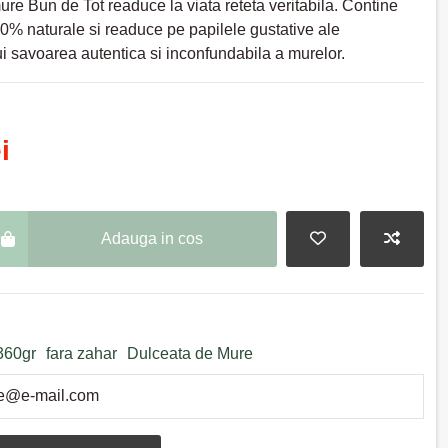
re Bun de Tot readuce la viata reteta veritabila. Contine
0% naturale si readuce pe papilele gustative ale
 savoarea autentica si inconfundabila a murelor.
i
Adauga in cos
360gr
fara zahar
Dulceata de Mure