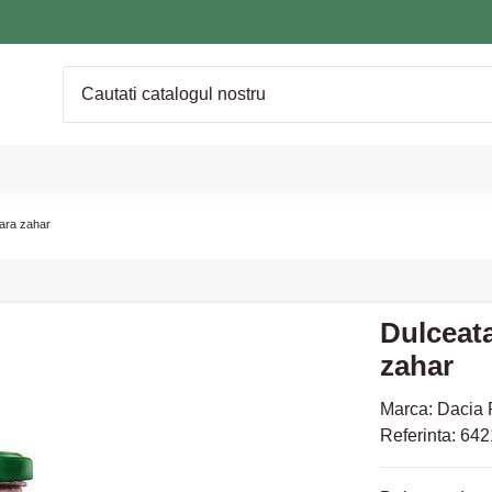
fara zahar
Dulceata
zahar
Marca:
Dacia 
Referinta:
642