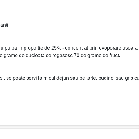
vanti
cu pulpa in proportie de 25% - concentrat prin evoporare usoara
 de grame de ducleata se regasesc 70 de grame de fruct.
 se poate servi la micul dejun sau pe tarte, budinci sau gris cu l