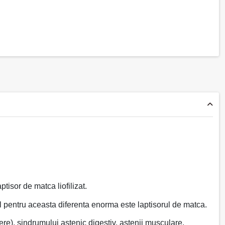
tisor de matca liofilizat.
l pentru aceasta diferenta enorma este laptisorul de matca.
cere), sindrumului astenic digestiv, astenii musculare,