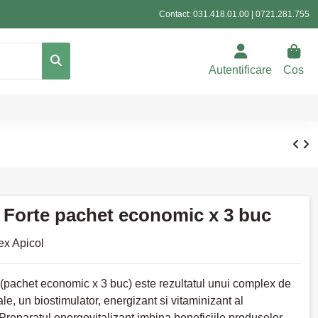
Contact:
031.418.01.00
|
0721.281.755
Autentificare
Cos
 Forte pachet economic x 3 buc
x Apicol
 (pachet economic x 3 buc) este rezultatul unui complex de
le, un biostimulator, energizant si vitaminizant al
Preparatul energovitalizant imbina beneficiile produselor