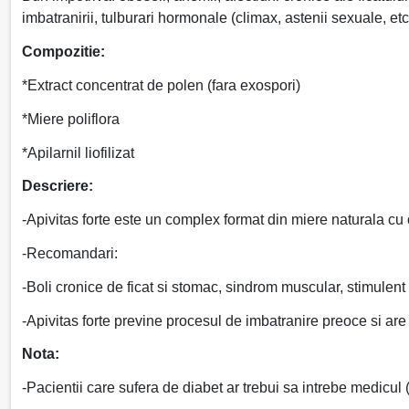
imbatranirii, tulburari hormonale (climax, astenii sexuale, etc
Compozitie:
*Extract concentrat de polen (fara exospori)
*Miere poliflora
*Apilarnil liofilizat
Descriere:
-Apivitas forte este un complex format din miere naturala cu o 
-Recomandari:
-Boli cronice de ficat si stomac, sindrom muscular, stimulent in
-Apivitas forte previne procesul de imbatranire preoce si are o
Nota:
-Pacientii care sufera de diabet ar trebui sa intrebe medicul 