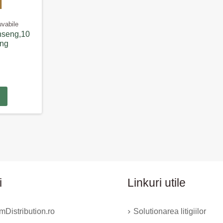
uvabile
nseng,10
ang
i
Linkuri utile
Distribution.ro
Solutionarea litigiilor