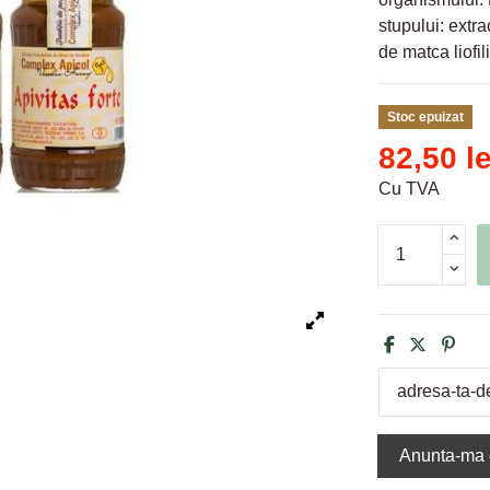
stupului: extra
de matca liofili
Stoc epuizat
82,50 le
Cu TVA