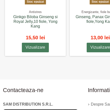
Stoc epuizat
Stoc epuizat
Antistres
Energizante, fiole b
Ginkgo Biloba Ginseng si
Ginseng, Panax Gi
Royal Jelly,10 fiole, Yong
fiole,Yong K
Kang
15,50 lei
13,00 lei
Vizualizare
Vizualizare
Contacteaza-ne
Informati
SAM DISTRIBUTION S.R.L.
Despre Sam