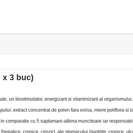
 x 3 buc)
le, un biostimulator, energizant si vitaminizant al organismului.
lui: extract concentrat de polen fara exina, miere poliflora si lap
a in comparatie cu 5 saptamani-albina muncitoare iar responsabi
 (hepatice, cronice, ciroze), ale stomacului (gastrite, cronice, ul