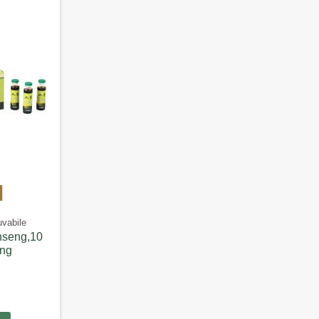
uvabile
nseng,10
ang