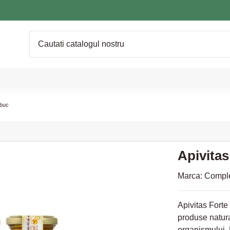
 buc
Apivitas
Marca:
Comple
Apivitas Forte
produse natura
organismului. 