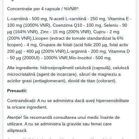
Concentratie per 4 capsule / %VNR*:
L-carnitină - 500 mg, N-acetil L-carnitină - 250 mg, Vitamina E -
100 mg (1000% VNR), Coenzima Q10 - 100 mg, Seleniu - 90
µg (164% VNR), Zinc - 15 mg (200% VNR), Cupru - 2 mg
(200% VNR),Licopen (extract de tomate standardizat la 6%
licopen) - 4 mg, Grupare de folati (acid folic 200 µg, folat activ
200 µg) - 400 µg (200% VNR),L-arginină - 200 mg, Vitamina D
- 50 µg (2000UI) - 1000% VNR,Mio-Inozitol - 500 mg.
Alte ingrediente: hidroxipropilmetil celuloză (capsulă), celuloză
microcristalină (agent de incarcare), săruri de magneziu a
acizilor grasi (antiaglomerant), dioxid de titan (colorant).
Precautii:
Contraindicații: A nu se administra dacă aveți hipersensibilitate
la oricare ingredient.
Atenție! Se recomandă consultarea unui medic înainte de
utilizare. A nu se administra la gravide sau femei care
alăptează.