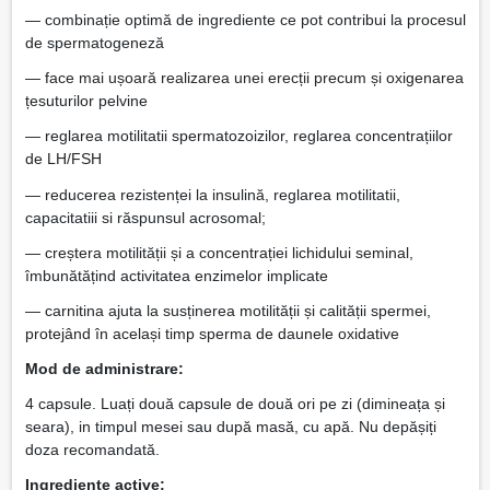
— combinație optimă de ingrediente ce pot contribui la procesul
de spermatogeneză
— face mai ușoară realizarea unei erecții precum și oxigenarea
țesuturilor pelvine
— reglarea motilitatii spermatozoizilor, reglarea concentrațiilor
de LH/FSH
— reducerea rezistenței la insulină, reglarea motilitatii,
capacitatiii si răspunsul acrosomal;
— creștera motilității și a concentrației lichidului seminal,
îmbunătățind activitatea enzimelor implicate
— carnitina ajuta la susținerea motilității și calității spermei,
protejând în același timp sperma de daunele oxidative
Mod de administrare:
4 capsule. Luați două capsule de două ori pe zi (dimineața și
seara), in timpul mesei sau după masă, cu apă. Nu depășiți
doza recomandată.
Ingrediente active: