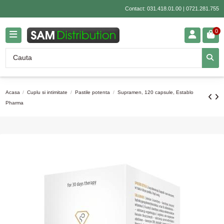
Contact:
031.418.01.00
|
0721.281.755
0
Acasa
Cuplu si intimitate
Pastile potenta
Supramen, 120 capsule, Establo
Pharma