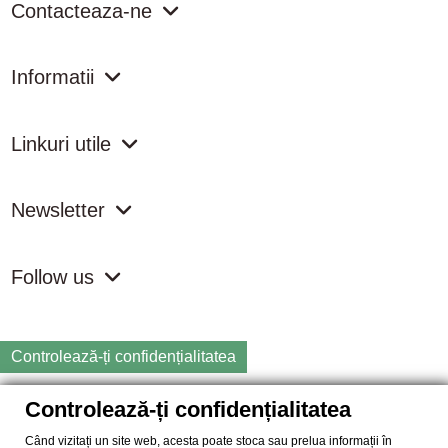
Contacteaza-ne
Informatii
Linkuri utile
Newsletter
Follow us
Controlează-ți confidențialitatea
Controlează-ți confidențialitatea
Copyright
2026 samdistribution.ro - Magazin online cu Produse
Naturiste & BIO
Când vizitați un site web, acesta poate stoca sau prelua informații în