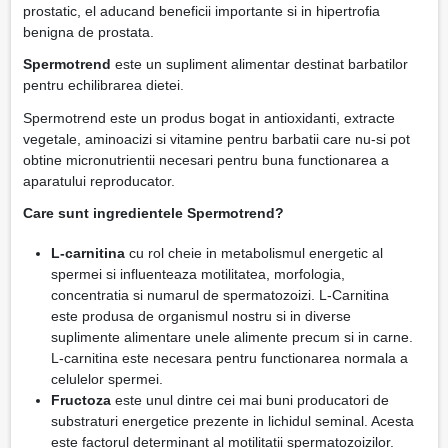
prostatic, el aducand beneficii importante si in hipertrofia
benigna de prostata.
Spermotrend
este un supliment alimentar destinat barbatilor
pentru echilibrarea dietei.
Spermotrend este un produs bogat in antioxidanti, extracte
vegetale, aminoacizi si vitamine pentru barbatii care nu-si pot
obtine micronutrientii necesari pentru buna functionarea a
aparatului reproducator.
Care sunt ingredientele Spermotrend?
L-carnitina
cu rol cheie in metabolismul energetic al
spermei si influenteaza motilitatea, morfologia,
concentratia si numarul de spermatozoizi. L-Carnitina
este produsa de organismul nostru si in diverse
suplimente alimentare unele alimente precum si in carne.
L-carnitina este necesara pentru functionarea normala a
celulelor spermei.
Fructoza
este unul dintre cei mai buni producatori de
substraturi energetice prezente in lichidul seminal. Acesta
este factorul determinant al motilitatii spermatozoizilor.