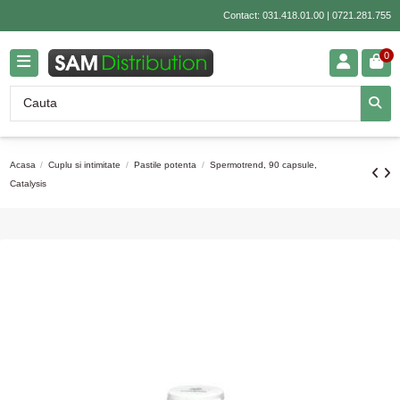
Contact:
031.418.01.00
|
0721.281.755
0
Acasa
Cuplu si intimitate
Pastile potenta
Spermotrend, 90 capsule,
Catalysis