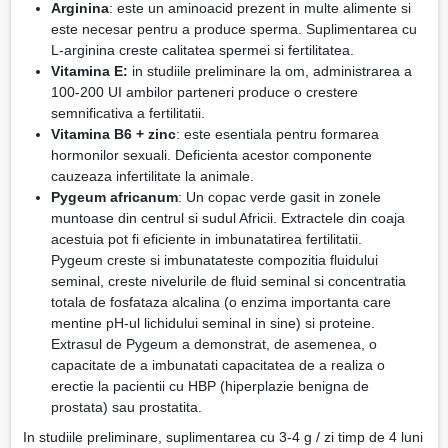
Arginina
: este un aminoacid prezent in multe alimente si
este necesar pentru a produce sperma. Suplimentarea cu
L-arginina creste calitatea spermei si fertilitatea.
Vitamina E:
in studiile preliminare la om, administrarea a
100-200 UI ambilor parteneri produce o crestere
semnificativa a fertilitatii.
Vitamina B6 + zinc
: este esentiala pentru formarea
hormonilor sexuali. Deficienta acestor componente
cauzeaza infertilitate la animale.
Pygeum africanum
: Un copac verde gasit in zonele
muntoase din centrul si sudul Africii. Extractele din coaja
acestuia pot fi eficiente in imbunatatirea fertilitatii.
Pygeum creste si imbunatateste compozitia fluidului
seminal, creste nivelurile de fluid seminal si concentratia
totala de fosfataza alcalina (o enzima importanta care
mentine pH-ul lichidului seminal in sine) si proteine.
Extrasul de Pygeum a demonstrat, de asemenea, o
capacitate de a imbunatati capacitatea de a realiza o
erectie la pacientii cu HBP (hiperplazie benigna de
prostata) sau prostatita.
In studiile preliminare, suplimentarea cu 3-4 g / zi timp de 4 luni