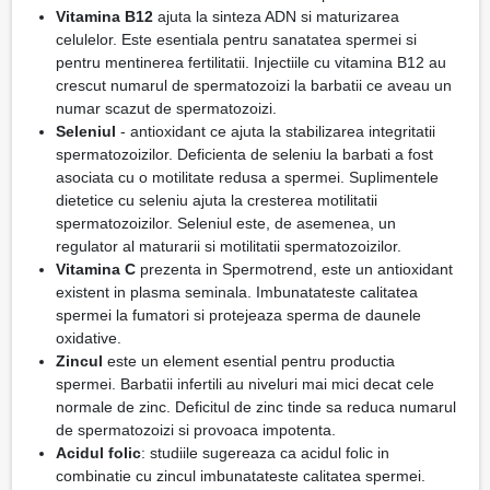
Vitamina B12
ajuta la sinteza ADN si maturizarea
celulelor. Este esentiala pentru sanatatea spermei si
pentru mentinerea fertilitatii. Injectiile cu vitamina B12 au
crescut numarul de spermatozoizi la barbatii ce aveau un
numar scazut de spermatozoizi.
Seleniul
- antioxidant ce ajuta la stabilizarea integritatii
spermatozoizilor. Deficienta de seleniu la barbati a fost
asociata cu o motilitate redusa a spermei. Suplimentele
dietetice cu seleniu ajuta la cresterea motilitatii
spermatozoizilor. Seleniul este, de asemenea, un
regulator al maturarii si motilitatii spermatozoizilor.
Vitamina C
prezenta in Spermotrend, este un antioxidant
existent in plasma seminala. Imbunatateste calitatea
spermei la fumatori si protejeaza sperma de daunele
oxidative.
Zincul
este un element esential pentru productia
spermei. Barbatii infertili au niveluri mai mici decat cele
normale de zinc. Deficitul de zinc tinde sa reduca numarul
de spermatozoizi si provoaca impotenta.
Acidul folic
: studiile sugereaza ca acidul folic in
combinatie cu zincul imbunatateste calitatea spermei.