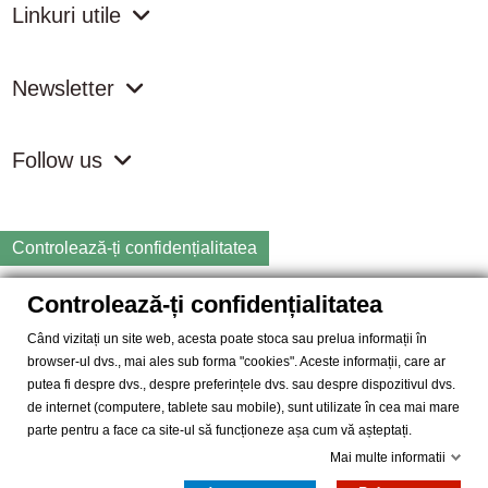
Linkuri utile
Newsletter
Follow us
Controlează-ți confidențialitatea
Controlează-ți confidențialitatea
Copyright
2026 samdistribution.ro - Magazin online cu Produse
Naturiste & BIO
Când vizitați un site web, acesta poate stoca sau prelua informații în
browser-ul dvs., mai ales sub forma "cookies". Aceste informații, care ar
SAM DISTRIBUTION S.R.L.
- Cod fiscal: RO14935035, Registrul
putea fi despre dvs., despre preferințele dvs. sau despre dispozitivul dvs.
Comertului: J40/10004/2002, Adresa: Str. Dimieni, nr. 7, Bucuresti,
de internet (computere, tablete sau mobile), sunt utilizate în cea mai mare
sector 5.
parte pentru a face ca site-ul să funcționeze așa cum vă așteptați.
Mai multe informatii