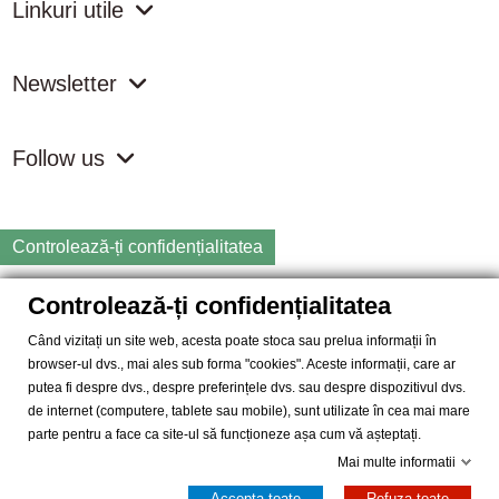
Linkuri utile
Newsletter
Follow us
Controlează-ți confidențialitatea
Controlează-ți confidențialitatea
Copyright
2026 samdistribution.ro - Magazin online cu Produse
Naturiste & BIO
Când vizitați un site web, acesta poate stoca sau prelua informații în
browser-ul dvs., mai ales sub forma "cookies". Aceste informații, care ar
SAM DISTRIBUTION S.R.L.
- Cod fiscal: RO14935035, Registrul
putea fi despre dvs., despre preferințele dvs. sau despre dispozitivul dvs.
Comertului: J40/10004/2002, Adresa: Str. Dimieni, nr. 7, Bucuresti,
de internet (computere, tablete sau mobile), sunt utilizate în cea mai mare
sector 5.
parte pentru a face ca site-ul să funcționeze așa cum vă așteptați.
Mai multe informatii
Accepta toate
Refuza toate