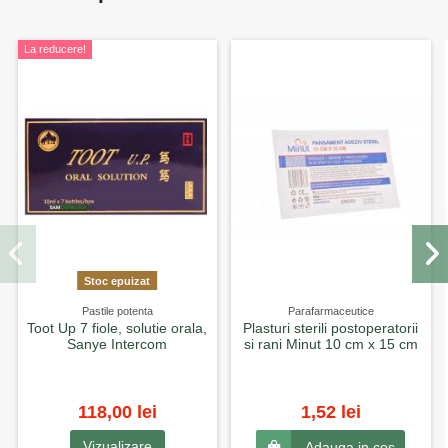
La reducere!
Stoc epuizat
Pastile potenta
Parafarmaceutice
Toot Up 7 fiole, solutie orala,
Plasturi sterili postoperatorii
Sanye Intercom
si rani Minut 10 cm x 15 cm
118,00 lei
1,52 lei
Vizualizare
Adauga in cos