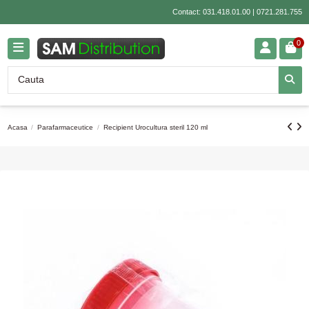
Contact:
031.418.01.00
|
0721.281.755
0
Acasa
Parafarmaceutice
Recipient Urocultura steril 120 ml