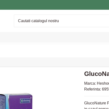
GlucoNa
Marca:
Hesho
Referinta:
695
GlucoNature Pl
in cazul perso