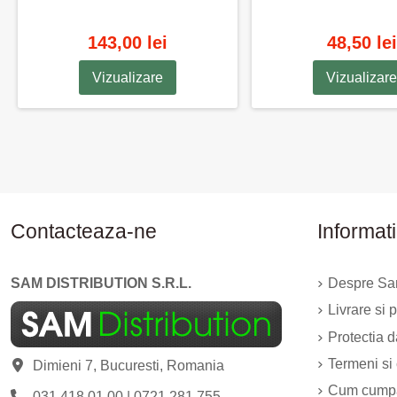
143,00 lei
48,50 lei
Vizualizare
Vizualizare
Contacteaza-ne
Informati
SAM DISTRIBUTION S.R.L.
Despre Sam
Livrare si p
Protectia 
Termeni si 
Dimieni 7, Bucuresti, Romania
Cum cump
031.418.01.00
|
0721.281.755