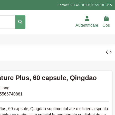
Contact:
031.418.01.00
|
0721.281.755
Autentificare
Cos
ture Plus, 60 capsule, Qingdao
utang
5566740881
us, 60 capsule, Qingdao suplimentul are o eficienta sporita
anelor cu diabet si in special la persoanele cu diabet de tip