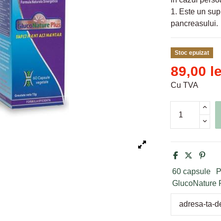
1. Este un sup
pancreasului.
Stoc epuizat
89,00 le
Cu TVA
60 capsule
P
GlucoNature P