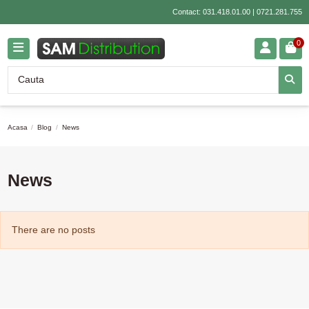
Contact:
031.418.01.00
|
0721.281.755
0
Acasa
Blog
News
News
There are no posts