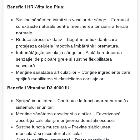
Beneficii HRI-Vitalion Plus:
Susține sănătatea inimii și a vaselor de sânge – Formulat
cu extracte naturale pentru menținerea tensiunii arteriale
normale.
Reduce stresul oxidativ – Bogat în antioxidanți care
protejează celulele împotriva îmbătrânirii premature.
Îmbunătățește circulația sângelui – Ajută la reducerea
senzației de picioare grele și susține flexibilitatea
vasculară.
Menține sănătatea articulațiilor – Conține ingrediente care
sprijină mobilitatea și elasticitatea cartilajelor.
Beneficii Vitamina D3 4000 IU:
Sprijină imunitatea – Contribuie la funcționarea normală a
sistemului imunitar.
Menține sănătatea oaselor și a dinților – Favorizează
absorbția calciului și menținerea densității osoase.
Susține funcția musculară – Previne slăbiciunea
musculară și disconfortul articular.
Ajută la echilibrul emoțional – Poate contribui la