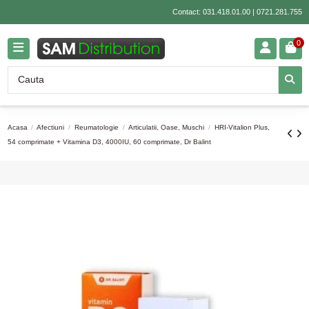
Contact:
031.418.01.00
|
0721.281.755
0
Acasa
Afectiuni
Reumatologie
Articulatii, Oase, Muschi
HRI-Vitalion Plus,
54 comprimate + Vitamina D3, 4000IU, 60 comprimate, Dr Balint