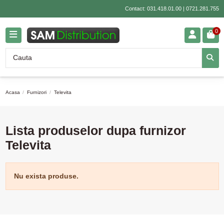
Contact:
031.418.01.00
|
0721.281.755
0
Acasa
Furnizori
Televita
Lista produselor dupa furnizor
Televita
Nu exista produse.