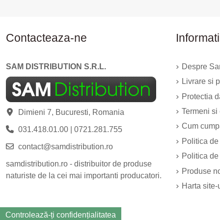
Contacteaza-ne
Informati
SAM DISTRIBUTION S.R.L.
Despre Sam
Livrare si p
Protectia 
Termeni si 
Dimieni 7, Bucuresti, Romania
Cum cump
031.418.01.00
|
0721.281.755
Politica de
contact@samdistribution.ro
Politica de
samdistribution.ro - distribuitor de produse
Produse n
naturiste de la cei mai importanti producatori.
Harta site-
Controlează-ți confidențialitatea