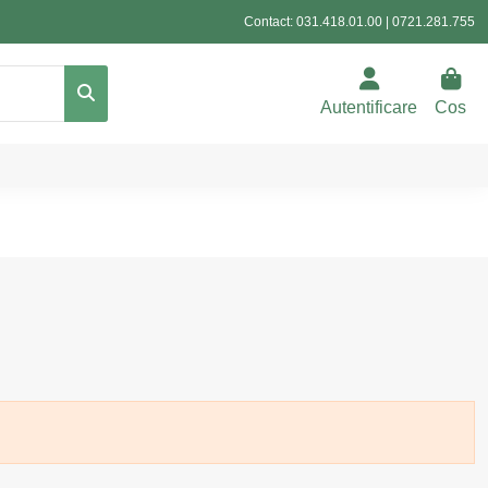
Contact:
031.418.01.00
|
0721.281.755
Autentificare
Cos