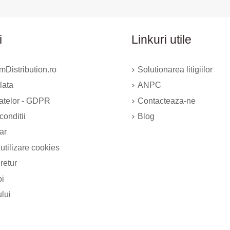
i
Linkuri utile
Distribution.ro
Solutionarea litigiilor
lata
ANPC
datelor - GDPR
Contacteaza-ne
conditii
Blog
ar
 utilizare cookies
 retur
oi
ului