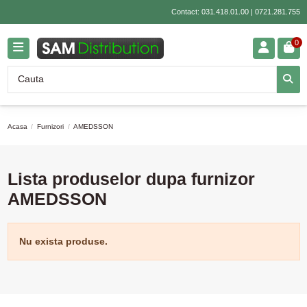
Contact:
031.418.01.00
|
0721.281.755
0
Acasa
Furnizori
AMEDSSON
Lista produselor dupa furnizor
AMEDSSON
Nu exista produse.