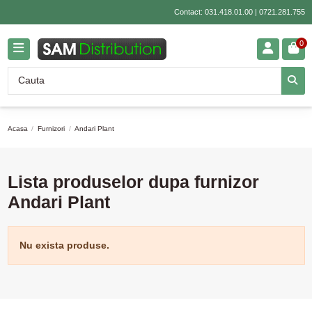
Contact:
031.418.01.00
|
0721.281.755
0
Acasa
Furnizori
Andari Plant
Lista produselor dupa furnizor
Andari Plant
Nu exista produse.