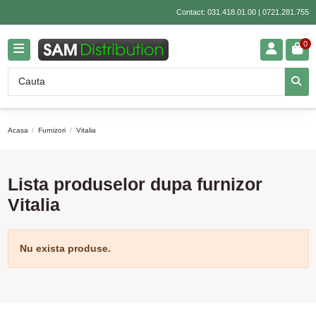
Contact:
031.418.01.00
|
0721.281.755
0
Acasa
Furnizori
Vitalia
Lista produselor dupa furnizor
Vitalia
Nu exista produse.