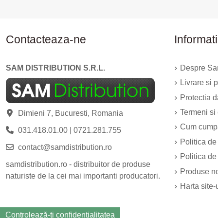
Contacteaza-ne
Informati
SAM DISTRIBUTION S.R.L.
Despre Sam
Livrare si p
Protectia 
Termeni si 
Dimieni 7, Bucuresti, Romania
Cum cump
031.418.01.00
|
0721.281.755
Politica de
contact@samdistribution.ro
Politica de
samdistribution.ro - distribuitor de produse
Produse n
naturiste de la cei mai importanti producatori.
Harta site-
Controlează-ți confidențialitatea