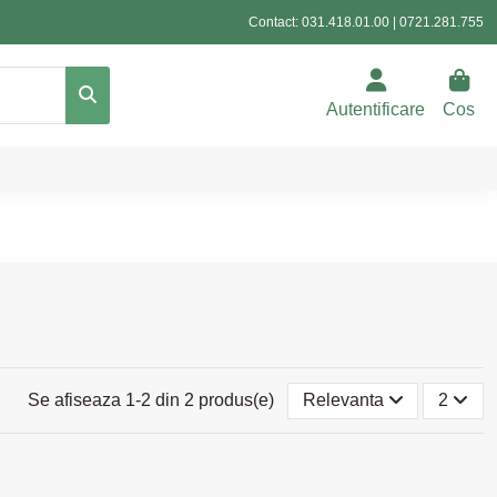
Contact:
031.418.01.00
|
0721.281.755
Autentificare
Cos
Se afiseaza 1-2 din 2 produs(e)
Relevanta
2