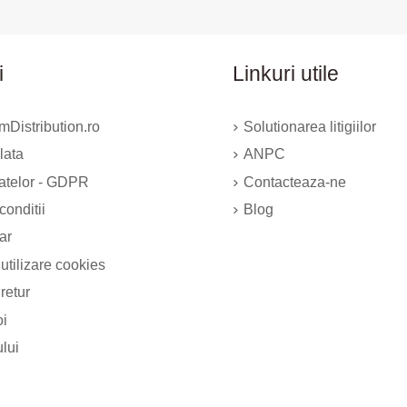
i
Linkuri utile
Distribution.ro
Solutionarea litigiilor
lata
ANPC
datelor - GDPR
Contacteaza-ne
conditii
Blog
ar
 utilizare cookies
 retur
oi
ului