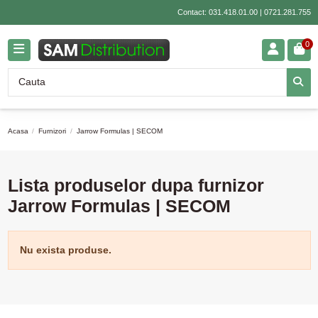
Contact:
031.418.01.00
|
0721.281.755
0
Acasa
Furnizori
Jarrow Formulas | SECOM
Lista produselor dupa furnizor
Jarrow Formulas | SECOM
Nu exista produse.