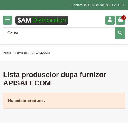
Contact:
031.418.01.00
|
0721.281.755
0
Acasa
Furnizori
APISALECOM
Lista produselor dupa furnizor
APISALECOM
Nu exista produse.