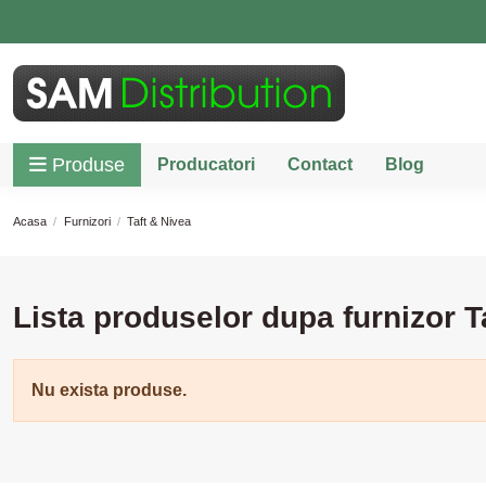
Produse
Producatori
Contact
Blog
Acasa
Furnizori
Taft & Nivea
Lista produselor dupa furnizor T
Nu exista produse.