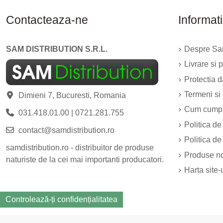
Contacteaza-ne
Informati
SAM DISTRIBUTION S.R.L.
Despre Sam
Livrare si p
Protectia 
Termeni si 
Dimieni 7, Bucuresti, Romania
Cum cump
031.418.01.00
|
0721.281.755
Politica de
contact@samdistribution.ro
Politica de
samdistribution.ro - distribuitor de produse
Produse n
naturiste de la cei mai importanti producatori.
Harta site-
Controlează-ți confidențialitatea