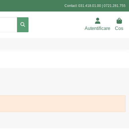
Contact:
031.418.01.00
|
0721.281.755
Autentificare
Cos