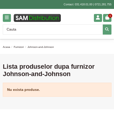
Contact:
031.418.01.00
|
0721.281.755
0
Acasa
Furnizori
Johnson-and-Johnson
Lista produselor dupa furnizor
Johnson-and-Johnson
Nu exista produse.