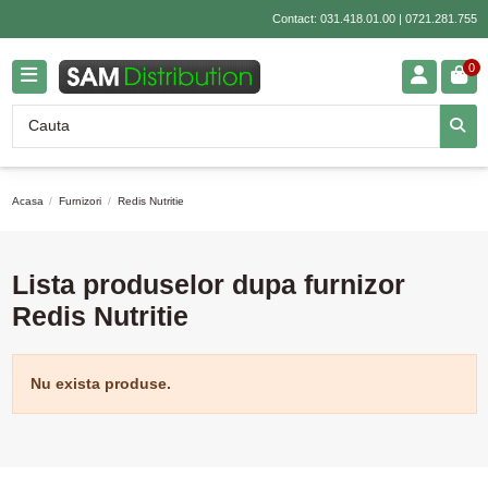
Contact:
031.418.01.00
|
0721.281.755
0
Acasa
Furnizori
Redis Nutritie
Lista produselor dupa furnizor
Redis Nutritie
Nu exista produse.