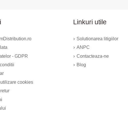
i
Linkuri utile
Distribution.ro
Solutionarea litigiilor
lata
ANPC
datelor - GDPR
Contacteaza-ne
conditii
Blog
ar
 utilizare cookies
 retur
oi
ului