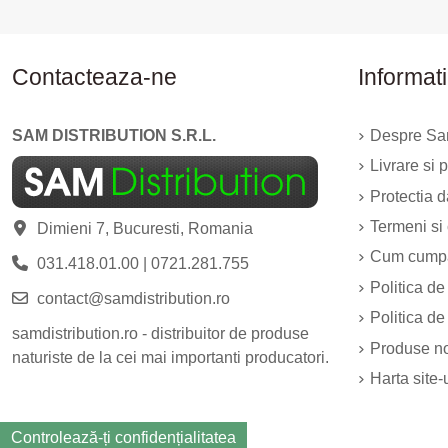
Contacteaza-ne
Informati
SAM DISTRIBUTION S.R.L.
Despre Sam
Livrare si p
Protectia 
Termeni si 
Dimieni 7, Bucuresti, Romania
Cum cump
031.418.01.00
|
0721.281.755
Politica de
contact@samdistribution.ro
Politica de
samdistribution.ro - distribuitor de produse
Produse n
naturiste de la cei mai importanti producatori.
Harta site-
Controlează-ți confidențialitatea