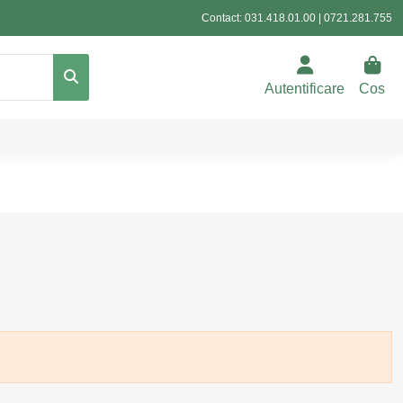
Contact:
031.418.01.00
|
0721.281.755
Autentificare
Cos