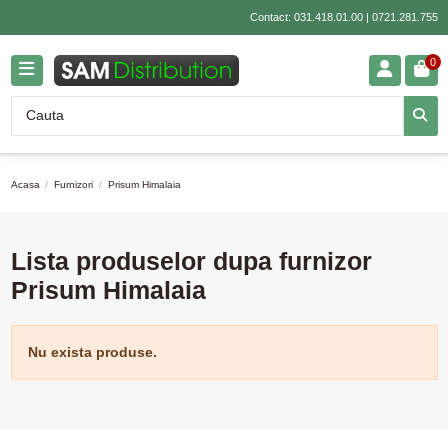
Contact:
031.418.01.00
|
0721.281.755
0
Acasa
Furnizori
Prisum Himalaia
Lista produselor dupa furnizor
Prisum Himalaia
Nu exista produse.