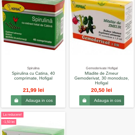
Spirulina
Gemoderivate Hofigal
Spirulina cu Catina, 40
Mladite de Zmeur
comprimate, Hofigal
Gemoderivat, 30 monodoze,
Hofigal
21,99 lei
20,50 lei
Adauga in cos
Adauga in cos
La reducere!
-1,50 lei