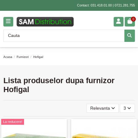
Contact:
031.418.01.00
|
0721.281.755
0
Acasa
Furnizori
Hofigal
Lista produselor dupa furnizor
Hofigal
Relevanta
3
La reducere!