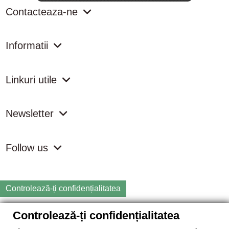
Contacteaza-ne
Informatii
Linkuri utile
Newsletter
Follow us
Controlează-ți confidențialitatea
Controlează-ți confidențialitatea
Copyright
2026 samdistribution.ro - Magazin online cu Produse
Naturiste & BIO