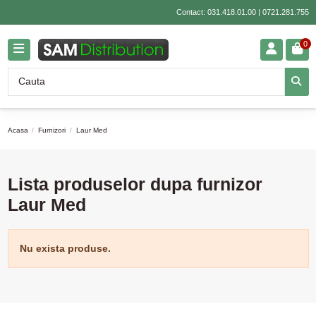
Contact:
031.418.01.00
|
0721.281.755
0
Acasa
Furnizori
Laur Med
Lista produselor dupa furnizor
Laur Med
Nu exista produse.