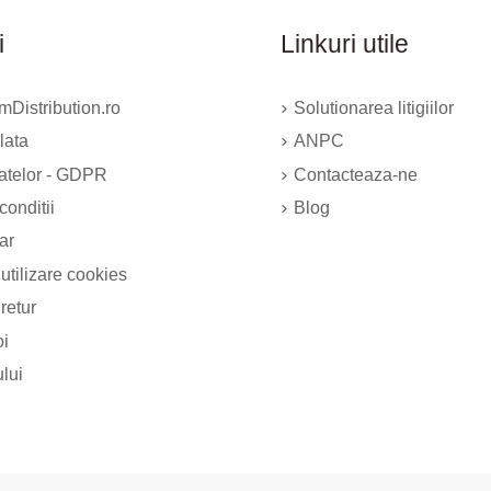
i
Linkuri utile
Distribution.ro
Solutionarea litigiilor
lata
ANPC
datelor - GDPR
Contacteaza-ne
conditii
Blog
ar
 utilizare cookies
 retur
oi
ului