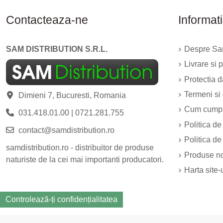
Contacteaza-ne
Informati
SAM DISTRIBUTION S.R.L.
Despre Sam
Livrare si p
Protectia 
Termeni si 
Dimieni 7, Bucuresti, Romania
Cum cump
031.418.01.00
|
0721.281.755
Politica de
contact@samdistribution.ro
Politica de
samdistribution.ro - distribuitor de produse
Produse n
naturiste de la cei mai importanti producatori.
Harta site-
Controlează-ți confidențialitatea