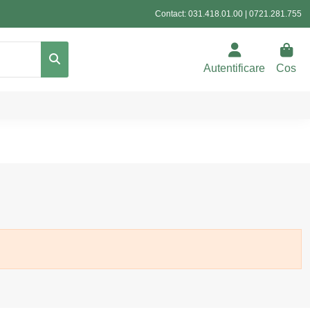
Contact:
031.418.01.00
|
0721.281.755
Autentificare
Cos