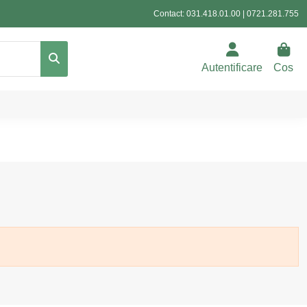
Contact:
031.418.01.00
|
0721.281.755
Autentificare
Cos