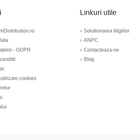
i
Linkuri utile
Distribution.ro
Solutionarea litigiilor
lata
ANPC
datelor - GDPR
Contacteaza-ne
conditii
Blog
ar
 utilizare cookies
 retur
oi
ului