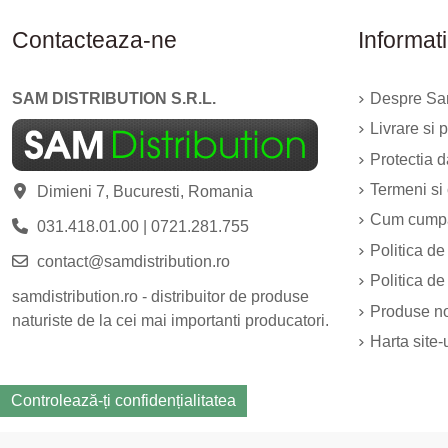
Contacteaza-ne
Informati
SAM DISTRIBUTION S.R.L.
Despre Sam
Livrare si p
Protectia 
Termeni si 
Dimieni 7, Bucuresti, Romania
Cum cump
031.418.01.00
|
0721.281.755
Politica de
contact@samdistribution.ro
Politica de
samdistribution.ro - distribuitor de produse
Produse n
naturiste de la cei mai importanti producatori.
Harta site-
Controlează-ți confidențialitatea