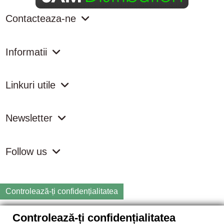
Contacteaza-ne
Informatii
Linkuri utile
Newsletter
Follow us
Controlează-ți confidențialitatea
Controlează-ți confidențialitatea
Copyright
2026 samdistribution.ro - Magazin online cu Produse