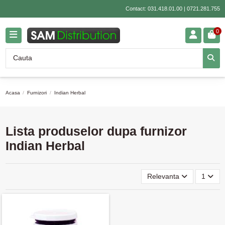
Contact:
031.418.01.00
|
0721.281.755
0
Acasa
Furnizori
Indian Herbal
Lista produselor dupa furnizor
Indian Herbal
Relevanta
1