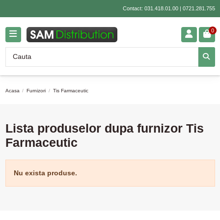
Contact:
031.418.01.00
|
0721.281.755
0
Acasa
Furnizori
Tis Farmaceutic
Lista produselor dupa furnizor Tis
Farmaceutic
Nu exista produse.