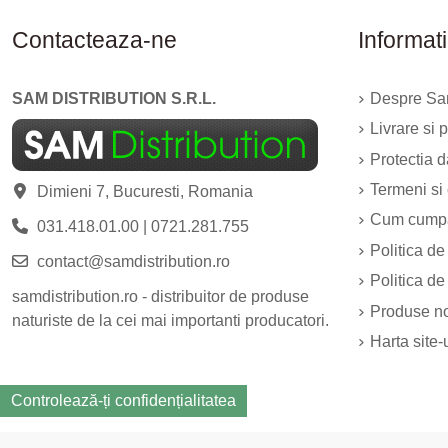
Contacteaza-ne
Informati
SAM DISTRIBUTION S.R.L.
Despre Sam
Livrare si p
Protectia 
Termeni si 
Dimieni 7, Bucuresti, Romania
Cum cump
031.418.01.00
|
0721.281.755
Politica de
contact@samdistribution.ro
Politica de
samdistribution.ro - distribuitor de produse
Produse n
naturiste de la cei mai importanti producatori.
Harta site-
Controlează-ți confidențialitatea