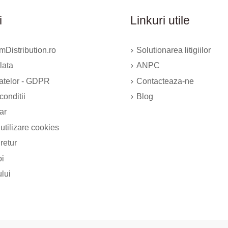
i
Linkuri utile
Distribution.ro
Solutionarea litigiilor
lata
ANPC
datelor - GDPR
Contacteaza-ne
conditii
Blog
ar
 utilizare cookies
 retur
oi
ului