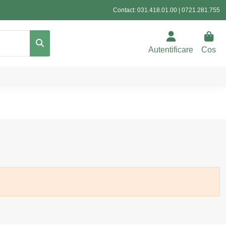
Contact:
031.418.01.00
|
0721.281.755
Autentificare
Cos