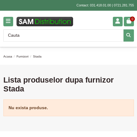
Contact:
031.418.01.00
|
0721.281.755
0
Acasa
Furnizori
Stada
Lista produselor dupa furnizor
Stada
Nu exista produse.