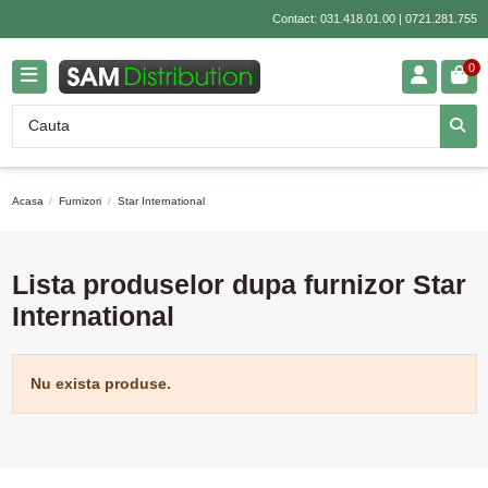
Contact:
031.418.01.00
|
0721.281.755
0
Acasa
Furnizori
Star International
Lista produselor dupa furnizor Star
International
Nu exista produse.