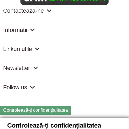
Contacteaza-ne
Informatii
Linkuri utile
Newsletter
Follow us
Controlează-ți confidențialitatea
Controlează-ți confidențialitatea
Copyright
2026 samdistribution.ro - Magazin online cu Produse