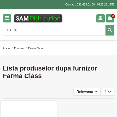
Contact:
031.418.01.00
|
0721.281.755
0
Acasa
Furnizori
Farma Class
Lista produselor dupa furnizor
Farma Class
Relevanta
1