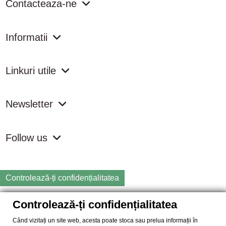
Contacteaza-ne
Informatii
Linkuri utile
Newsletter
Follow us
Controlează-ți confidențialitatea
Controlează-ți confidențialitatea
Copyright
2026 samdistribution.ro - Magazin online cu Produse
Naturiste & BIO
Când vizitați un site web, acesta poate stoca sau prelua informații în