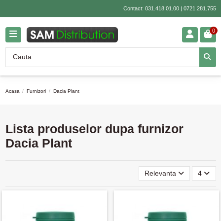
Contact:
031.418.01.00
|
0721.281.755
0
Acasa
Furnizori
Dacia Plant
Lista produselor dupa furnizor
Dacia Plant
Relevanta
4