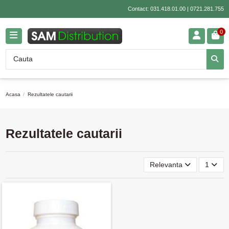
Contact:
031.418.01.00
|
0721.281.755
0
Acasa
Rezultatele cautarii
Rezultatele cautarii
Relevanta
1