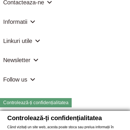
Contacteaza-ne
Informatii
Linkuri utile
Newsletter
Follow us
Controlează-ți confidențialitatea
Controlează-ți confidențialitatea
Copyright
2026 samdistribution.ro - Magazin online cu Produse
Naturiste & BIO
Când vizitați un site web, acesta poate stoca sau prelua informații în