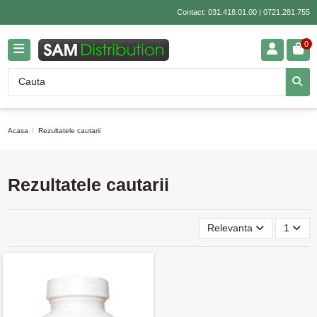
Contact:
031.418.01.00
|
0721.281.755
0
Acasa
Rezultatele cautarii
Rezultatele cautarii
Relevanta
1