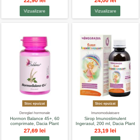
22,90 lei
24,00 lei
Vizualizare
Vizualizare
Stoc epuizat
Stoc epuizat
Dereglari hormonale
Imunomodulatoare
Hormon Balance 45+, 60
Sirop Imunostimulent
comprimate, Dacia Plant
Ingerasul, 200 ml, Dacia Plant
27,69 lei
23,19 lei