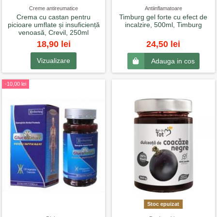
Creme antireumatice
Antiinflamatoare
Crema cu castan pentru
Timburg gel forte cu efect de
picioare umflate și insuficiență
incalzire, 500ml, Timburg
venoasă, Crevil, 250ml
18,90 lei
24,50 lei
Vizualizare
Adauga in cos
-10,00 lei
Stoc epuizat