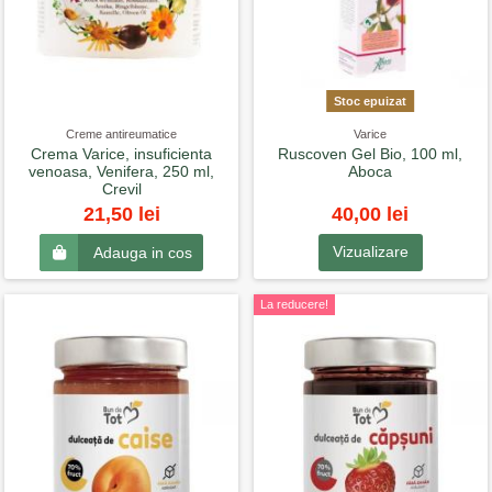
Stoc epuizat
Creme antireumatice
Varice
Crema Varice, insuficienta
Ruscoven Gel Bio, 100 ml,
venoasa, Venifera, 250 ml,
Aboca
Crevil
40,00 lei
21,50 lei
Vizualizare
Adauga in cos
La reducere!