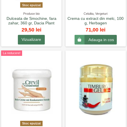
Stoc epuizat
Produse bio
Celulita, Vergeturi
Dulceata de Smochine, fara
Crema cu extract din melc, 100
zahar, 360 gr, Dacia Plant
g, Herbagen
29,50 lei
71,00 lei
Vizualizare
Adauga in cos
La reducere!
Stoc epuizat