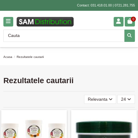
Contact:
031.418.01.00
|
0721.281.755
0
Acasa
Rezultatele cautarii
Rezultatele cautarii
Relevanta
24