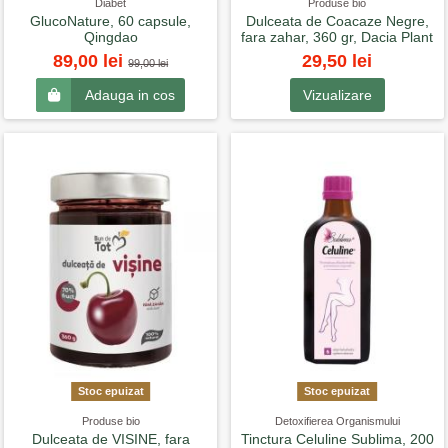
Diabet
Produse bio
GlucoNature, 60 capsule,
Dulceata de Coacaze Negre,
Qingdao
fara zahar, 360 gr, Dacia Plant
29,50 lei
89,00 lei
99,00 lei
Vizualizare
Adauga in cos
Stoc epuizat
Stoc epuizat
Produse bio
Detoxifierea Organismului
Dulceata de VISINE, fara
Tinctura Celuline Sublima, 200