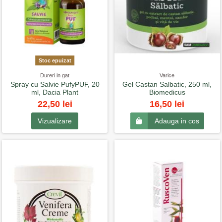
Stoc epuizat
Dureri in gat
Varice
Spray cu Salvie PufyPUF, 20
Gel Castan Salbatic, 250 ml,
ml, Dacia Plant
Biomedicus
22,50 lei
16,50 lei
Vizualizare
Adauga in cos