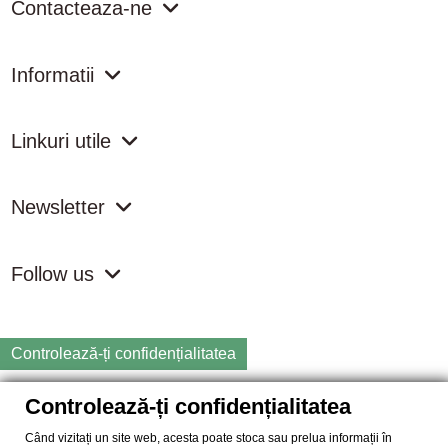
Contacteaza-ne
Informatii
Linkuri utile
Newsletter
Follow us
Controlează-ți confidențialitatea
Controlează-ți confidențialitatea
Copyright
2026 samdistribution.ro - Magazin online cu Produse
Naturiste & BIO
Când vizitați un site web, acesta poate stoca sau prelua informații în