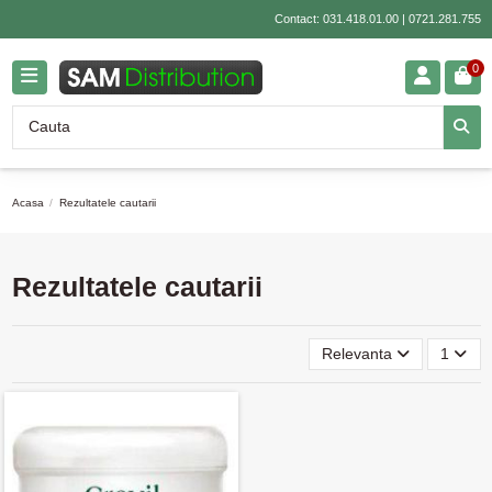
Contact:
031.418.01.00
|
0721.281.755
0
Acasa
Rezultatele cautarii
Rezultatele cautarii
Relevanta
1