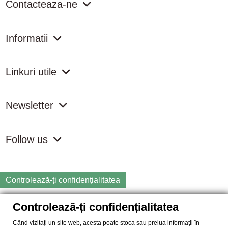
Contacteaza-ne
Informatii
Linkuri utile
Newsletter
Follow us
Controlează-ți confidențialitatea
Controlează-ți confidențialitatea
Copyright
2026 samdistribution.ro - Magazin online cu Produse
Naturiste & BIO
Când vizitați un site web, acesta poate stoca sau prelua informații în