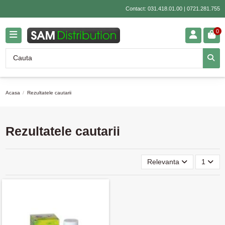
Contact:
031.418.01.00
|
0721.281.755
0
Acasa
Rezultatele cautarii
Rezultatele cautarii
Relevanta
1