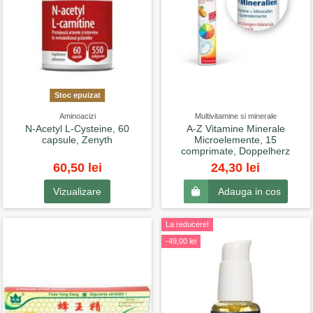
Stoc epuizat
Aminoacizi
Multivitamine si minerale
N-Acetyl L-Cysteine, 60
A-Z Vitamine Minerale
capsule, Zenyth
Microelemente, 15
comprimate, Doppelherz
60,50 lei
24,30 lei
Vizualizare
Adauga in cos
La reducere!
-49,00 lei