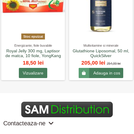
Stoc epuizat
Energizante, fiole buvabile
Multivitamine si minerale
Royal Jelly 300 mg, Laptisor
Glutathione Liposomal, 50 ml,
de matca, 10 fiole, YongKang
QuickSilver
18,50 lei
205,00 lei
254,00 lei
Vizualizare
Adauga in cos
Contacteaza-ne