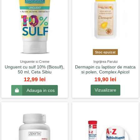
Stoc epuizat
Unguente si Creme
Ingrijirea Parului
Unguent cu sulf 10% (Biosulf),
Dermapin cu laptisor de matca
50 ml, Ceta Sibiu
si polen, Complex Apicol
19,90 lei
12,99 lei
Vizualizare
Adauga in cos