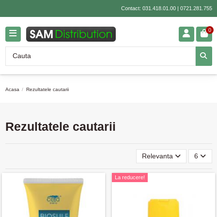
Contact:
031.418.01.00
|
0721.281.755
0
Acasa
Rezultatele cautarii
Rezultatele cautarii
Relevanta
6
La reducere!