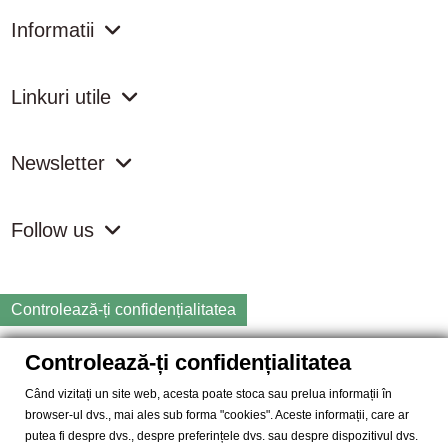
Informatii
Linkuri utile
Newsletter
Follow us
Controlează-ți confidențialitatea
Controlează-ți confidențialitatea
Copyright
2026 samdistribution.ro - Magazin online cu Produse
Naturiste & BIO
Când vizitați un site web, acesta poate stoca sau prelua informații în
browser-ul dvs., mai ales sub forma "cookies". Aceste informații, care ar
SAM DISTRIBUTION S.R.L.
- Cod fiscal: RO14935035, Registrul
putea fi despre dvs., despre preferințele dvs. sau despre dispozitivul dvs.
Comertului: J40/10004/2002, Adresa: Str. Dimieni, nr. 7, Bucuresti,