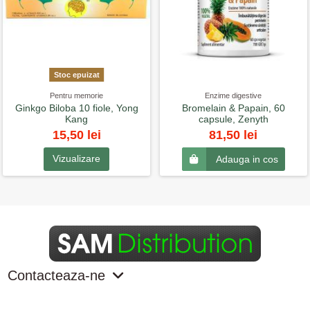
Stoc epuizat
Pentru memorie
Enzime digestive
Ginkgo Biloba 10 fiole, Yong
Bromelain & Papain, 60
Kang
capsule, Zenyth
15,50 lei
81,50 lei
Vizualizare
Adauga in cos
Contacteaza-ne