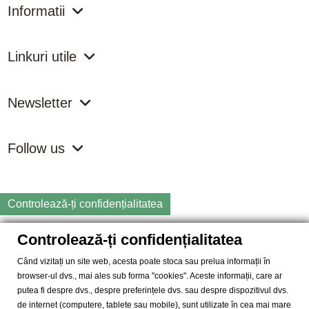
Informatii
Linkuri utile
Newsletter
Follow us
Controlează-ți confidențialitatea
Controlează-ți confidențialitatea
Copyright
2026 samdistribution.ro - Magazin online cu Produse
Naturiste & BIO
Când vizitați un site web, acesta poate stoca sau prelua informații în
browser-ul dvs., mai ales sub forma "cookies". Aceste informații, care ar
SAM DISTRIBUTION S.R.L.
- Cod fiscal: RO14935035, Registrul
putea fi despre dvs., despre preferințele dvs. sau despre dispozitivul dvs.
Comertului: J40/10004/2002, Adresa: Str. Dimieni, nr. 7, Bucuresti,
de internet (computere, tablete sau mobile), sunt utilizate în cea mai mare
sector 5.