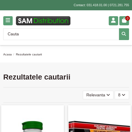
Contact:
031.418.01.00
|
0721.281.755
0
Acasa
Rezultatele cautarii
Rezultatele cautarii
Relevanta
8