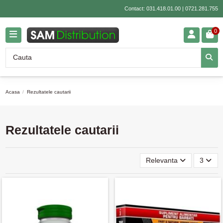
Contact:
031.418.01.00
|
0721.281.755
0
Acasa
Rezultatele cautarii
Rezultatele cautarii
Relevanta
3