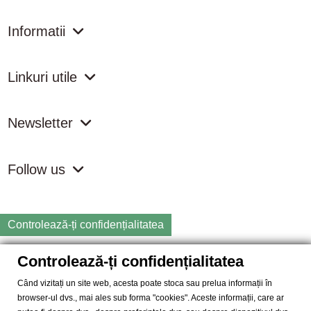
Informatii
Linkuri utile
Newsletter
Follow us
Controlează-ți confidențialitatea
Controlează-ți confidențialitatea
Copyright
2026 samdistribution.ro - Magazin online cu Produse
Naturiste & BIO
Când vizitați un site web, acesta poate stoca sau prelua informații în
browser-ul dvs., mai ales sub forma "cookies". Aceste informații, care ar
SAM DISTRIBUTION S.R.L.
- Cod fiscal: RO14935035, Registrul