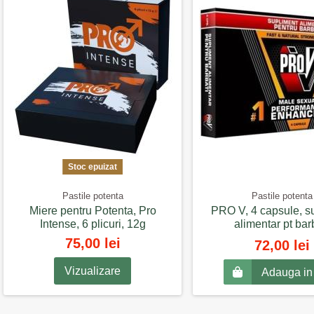
Stoc epuizat
Pastile potenta
Pastile potenta
Miere pentru Potenta, Pro
PRO V, 4 capsule, s
Intense, 6 plicuri, 12g
alimentar pt bar
75,00 lei
72,00 lei
Vizualizare
Adauga in