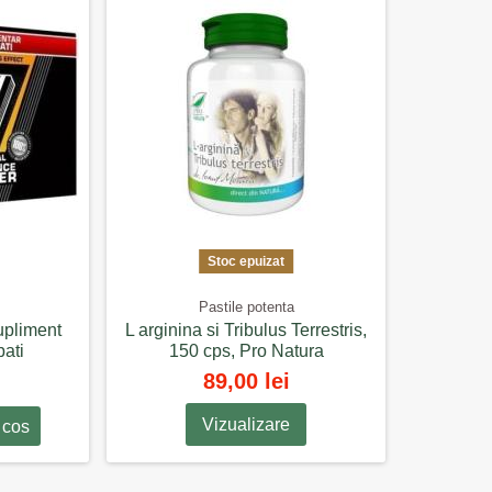
Stoc epuizat
Pastile potenta
upliment
L arginina si Tribulus Terrestris,
bati
150 cps, Pro Natura
89,00 lei
Vizualizare
 cos