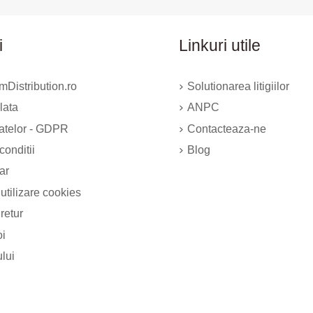
i
Linkuri utile
Distribution.ro
Solutionarea litigiilor
lata
ANPC
datelor - GDPR
Contacteaza-ne
conditii
Blog
ar
 utilizare cookies
 retur
oi
ului