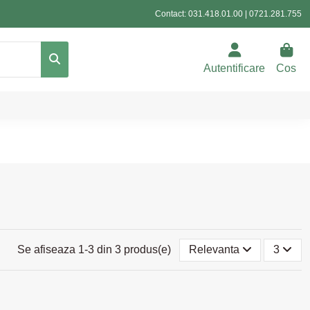
Contact:
031.418.01.00
|
0721.281.755
Autentificare
Cos
Se afiseaza 1-3 din 3 produs(e)
Relevanta
3