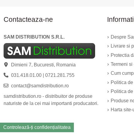
Contacteaza-ne
Informati
SAM DISTRIBUTION S.R.L.
Despre Sam
Livrare si p
Protectia 
Termeni si 
Dimieni 7, Bucuresti, Romania
Cum cump
031.418.01.00
|
0721.281.755
Politica de
contact@samdistribution.ro
Politica de
samdistribution.ro - distribuitor de produse
Produse n
naturiste de la cei mai importanti producatori.
Harta site-
Controlează-ți confidențialitatea